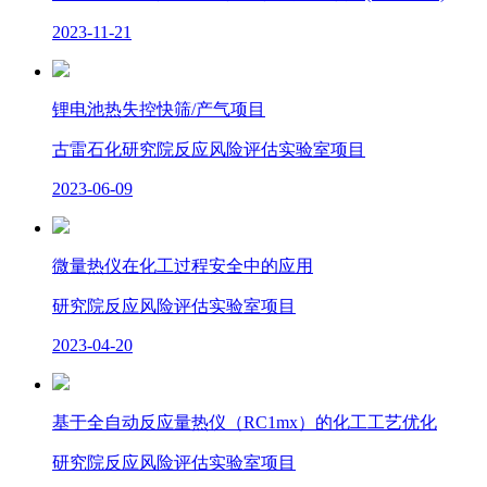
2023-11-21
项目介绍
项目介绍
综合新闻
研究院风光
社会服务
社会服务
化工安全类
通知公告
组织架构
锂电池热失控快筛/产气项目
党建思政
党建思政
古雷石化研究院反应风险评估实验室项目
服务概况
环境保护类
领导班子
2023-06-09
人才招聘
人才招聘
工作动态
服务动态
高附加值化学品
人才队伍
联系我们
联系我们
微量热仪在化工过程安全中的应用
支部风采
职业培训
研究院反应风险评估实验室项目
2023-04-20
基于全自动反应量热仪（RC1mx）的化工工艺优化
研究院反应风险评估实验室项目