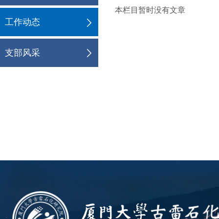
本栏目暂时没有文章
工作动态
ꁕ
支部风采
ꁕ